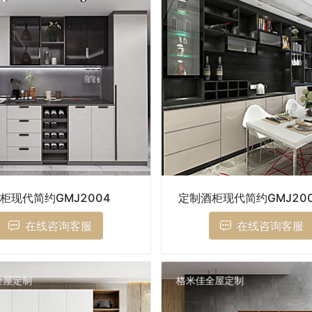
柜现代简约GMJ2004
定制酒柜现代简约GMJ20
在线咨询客服
在线咨询客服