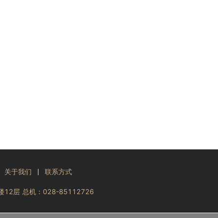
关于我们
联系方式
层 总机：028-85112726