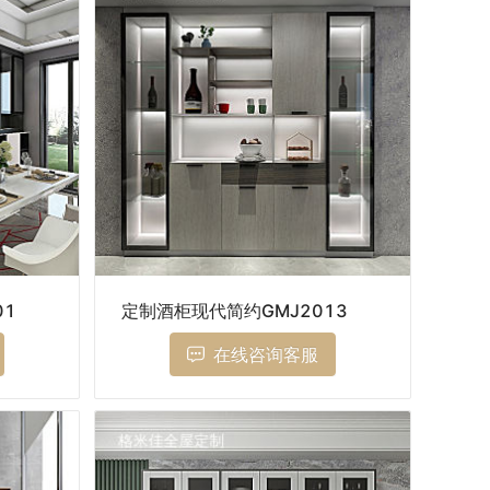
01
定制酒柜现代简约GMJ2013
在线咨询客服