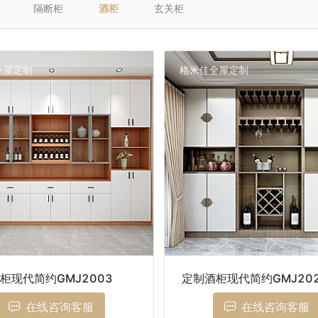
隔断柜
酒柜
玄关柜
柜现代简约GMJ2003
定制酒柜现代简约GMJ20
在线咨询客服
在线咨询客服