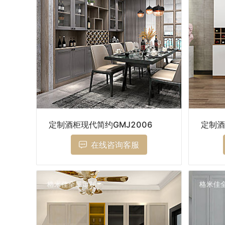
定制酒柜现代简约GMJ2006
定制酒
在线咨询客服