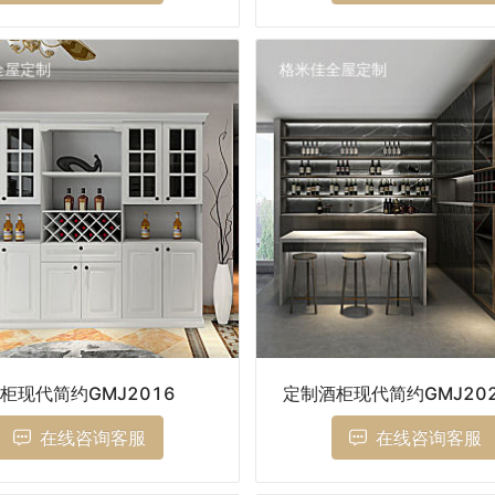
柜现代简约GMJ2016
定制酒柜现代简约GMJ20
在线咨询客服
在线咨询客服