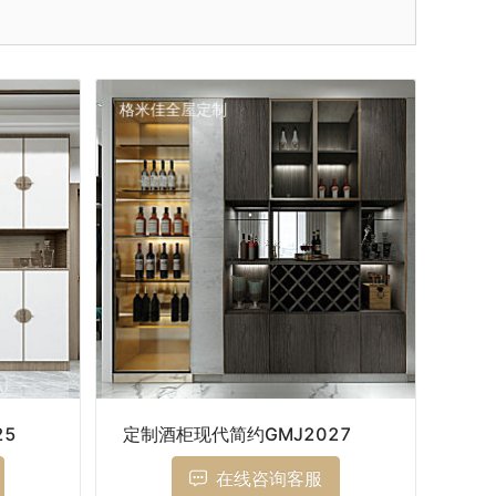
25
定制酒柜现代简约GMJ2027
在线咨询客服