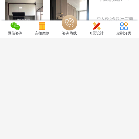
草市街小区业主
微信咨询
实拍案例
咨询热线
0元设计
定制分类
西藏地质花园业主
上城花园业主
辉煌佳苑业主
中大君悦金沙(一二期)
上游村十三组自建小区
业主
税务小区业主
业主
和美小区业主
蓝光空港国际城(九期)
金沙西巷29号院业主
业主
乐古浪业主
苗溪公寓业主
人防办宿舍业主
东立清水河畔业主
新神风金牛座业主
沁春苑业主