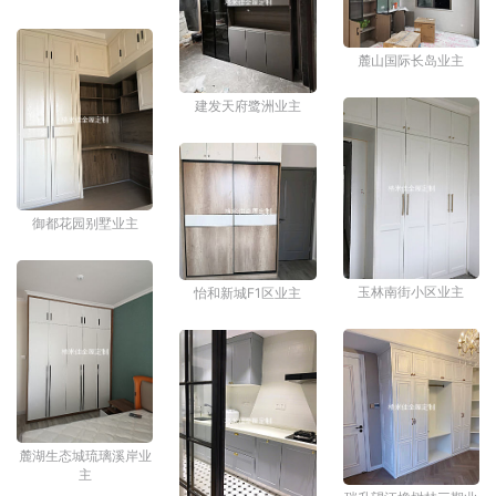
麓山国际长岛业主
建发天府鹭洲业主
御都花园别墅业主
玉林南街小区业主
怡和新城F1区业主
麓湖生态城琉璃溪岸业
主