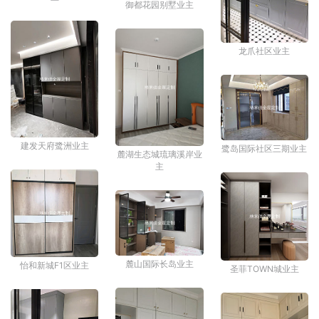
御都花园别墅业主
龙爪社区业主
建发天府鹭洲业主
鹭岛国际社区三期业主
麓湖生态城琉璃溪岸业
主
麓山国际长岛业主
怡和新城F1区业主
圣菲TOWN城业主