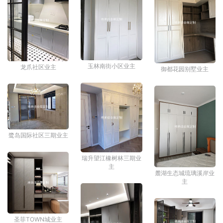
玉林南街小区业主
龙爪社区业主
御都花园别墅业主
鹭岛国际社区三期业主
瑞升望江橡树林三期业
主
麓湖生态城琉璃溪岸业
主
圣菲TOWN城业主