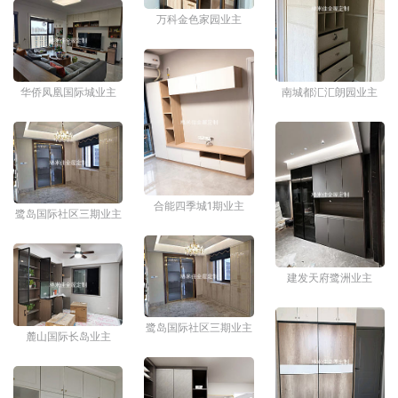
万科金色家园业主
华侨凤凰国际城业主
南城都汇汇朗园业主
合能四季城1期业主
鹭岛国际社区三期业主
建发天府鹭洲业主
鹭岛国际社区三期业主
麓山国际长岛业主