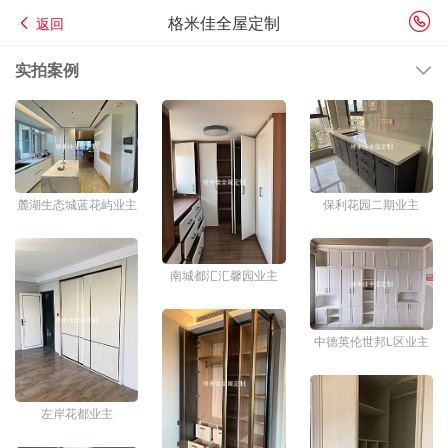
格米佳全屋定制
返回
实拍案例
麓湖生态城蓝花屿业主
保利花园二期业主
南城都汇汇馨园业主
中德英伦世邦L区业主
左岸花都业主