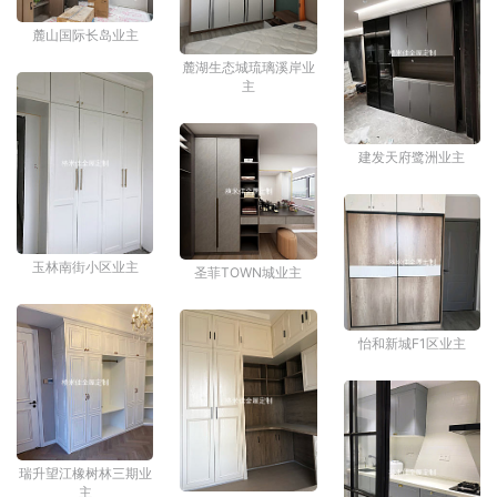
麓山国际长岛业主
麓湖生态城琉璃溪岸业
主
建发天府鹭洲业主
玉林南街小区业主
圣菲TOWN城业主
怡和新城F1区业主
瑞升望江橡树林三期业
主