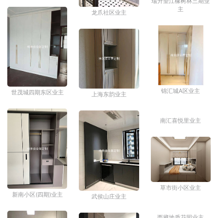
瑞升望江橡树林三期业
主
龙爪社区业主
锦汇城A区业主
世茂城四期东区业主
上海东韵业主
南汇喜悦里业主
新南小区(四期)业主
武侯山庄业主