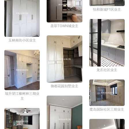
怡和新城F1区业主
圣菲TOWN城业主
玉林南街小区业主
龙爪社区业主
御都花园别墅业主
瑞升望江橡树林三期业
主
鹭岛国际社区三期业主