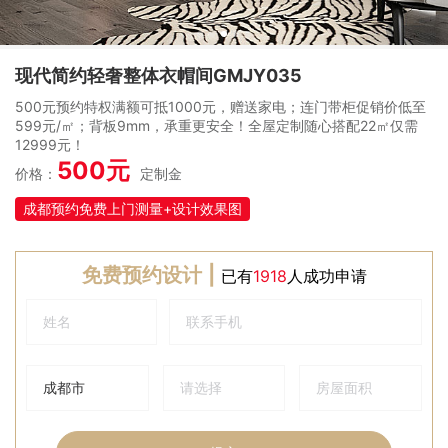
现代简约轻奢整体衣帽间GMJY035
500元预约特权满额可抵1000元，赠送家电；连门带柜促销价低至
599元/㎡；背板9mm，承重更安全！全屋定制随心搭配22㎡仅需
12999元！
500元
价格：
定制金
成都预约免费上门测量+设计效果图
免费预约设计 |
已有
1918
人成功申请