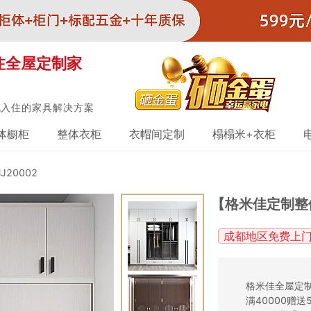
注全屋定制家
包入住的家具解决方案
体橱柜
整体衣柜
衣帽间定制
榻榻米+衣柜
20002
【格米佳定制整
成都地区免费上
格米佳全屋定制
满40000赠