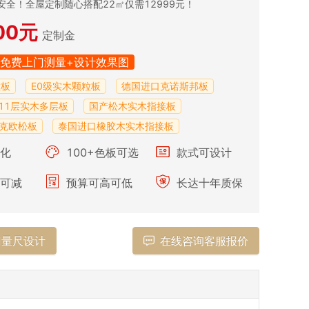
安全！全屋定制随心搭配22㎡仅需12999元！
00元
定制金
免费上门测量+设计效果图
粒板
E0级实木颗粒板
德国进口克诺斯邦板
木11层实木多层板
国产松木实木指接板
克欧松板
泰国进口橡胶木实木指接板
化
100+色板可选
款式可设计
可减
预算可高可低
长达十年质保
门量尺设计
在线咨询客服报价