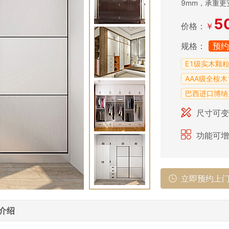
9mm，承重更
5
价格：
￥
规格：
预约
E1级实木颗
AAA级全桉
巴西进口博纳
尺寸可变
功能可增
立即预约上
介绍