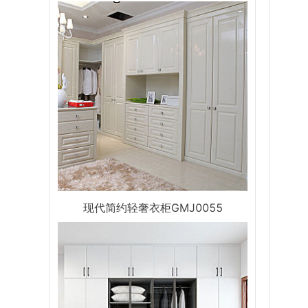
现代简约轻奢衣柜GMJ0055