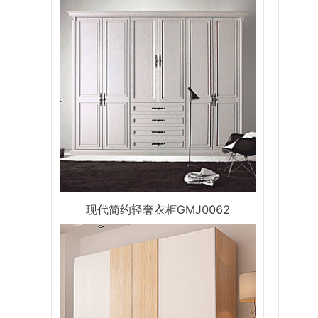
现代简约轻奢衣柜GMJ0062