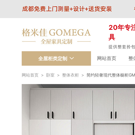
20年专
具
提供整套拎
网站首页
整
全屋柜类定制
网站首页
>
卧室
>
整体衣柜
>
简约轻奢现代整体橱柜GMJ