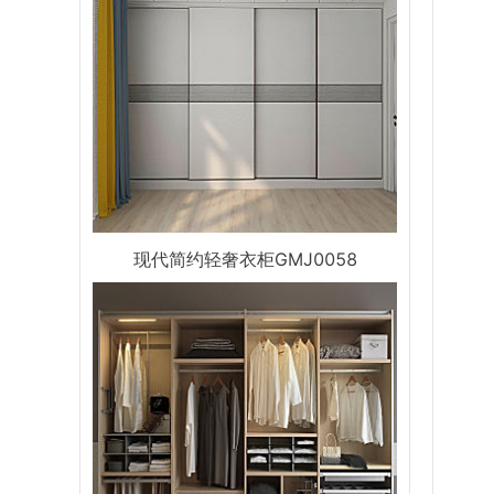
现代简约轻奢衣柜GMJ0058